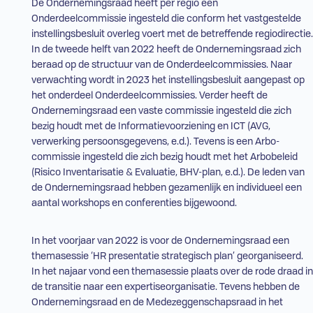
De Ondernemingsraad heeft per regio een
Onderdeelcommissie ingesteld die conform het vastgestelde
instellingsbesluit overleg voert met de betreffende regiodirectie.
In de tweede helft van 2022 heeft de Ondernemingsraad zich
beraad op de structuur van de Onderdeelcommissies. Naar
verwachting wordt in 2023 het instellingsbesluit aangepast op
het onderdeel Onderdeelcommissies. Verder heeft de
Ondernemingsraad een vaste commissie ingesteld die zich
bezig houdt met de Informatievoorziening en
ICT
(
AVG
,
verwerking persoonsgegevens, e.d.). Tevens is een
Arbo
-
commissie ingesteld die zich bezig houdt met het Arbobeleid
(Risico Inventarisatie & Evaluatie,
BHV
-plan, e.d.). De leden van
de Ondernemingsraad hebben gezamenlijk en individueel een
aantal workshops en conferenties bijgewoond.
In het voorjaar van 2022 is voor de Ondernemingsraad een
themasessie ‘
HR
presentatie strategisch plan’ georganiseerd.
In het najaar vond een themasessie plaats over de rode draad in
de transitie naar een expertiseorganisatie. Tevens hebben de
Ondernemingsraad en de Medezeggenschapsraad in het