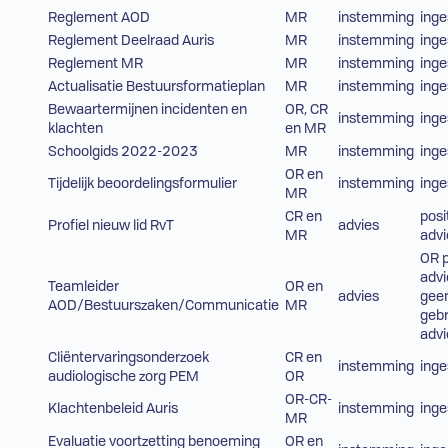
Reglement AOD
MR
instemming
ing
Reglement Deelraad Auris
MR
instemming
ing
Reglement MR
MR
instemming
ing
Actualisatie Bestuursformatieplan
MR
instemming
ing
Bewaartermijnen incidenten en
OR, CR
instemming
ing
klachten
en MR
Schoolgids 2022-2023
MR
instemming
ing
OR en
Tijdelijk beoordelingsformulier
instemming
ing
MR
CR en
posi
Profiel nieuw lid RvT
advies
MR
advi
OR p
advi
Teamleider
OR en
advies
gee
AOD/Bestuurszaken/Communicatie
MR
gebr
advi
Cliëntervaringsonderzoek
CR en
instemming
ing
audiologische zorg PEM
OR
OR-CR-
Klachtenbeleid Auris
instemming
ing
MR
Evaluatie voortzetting benoeming
OR en