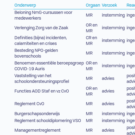
Onderwerp
Orgaan
Verzoek
Reac
Beloning NmG-cursussen voor
MR
instemming
ing
medewerkers
OR en
Verlenging Zorg van de Zaak
instemming
ing
MR
Definities (bijna) incidenten,
CR en
instemming
ing
calamiteiten en crises
MR
Besteding NPO-gelden
MR
instemming
ing
bovenschools
Benoemen essentiële beroepsgroep
OR en
instemming
ing
COVID-19 Auris
MR
Vaststelling van het
posi
MR
advies
schoolondersteuningsprofiel
advi
OR en
posi
Functies AOD Staf en vz CvO
advies
MR
advi
posi
Reglement CvO
MR
advies
advi
Burgerschapsonderwijs
MR
instemming
ing
Reglement schooldiplomering VSO
MR
instemming
ing
posi
Managementreglement
MR
advies
advi