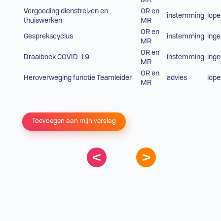
MR
Vergoeding dienstreizen en
OR en
instemming
lop
thuiswerken
MR
OR en
Gesprekscyclus
instemming
ing
MR
OR en
Draaiboek COVID-19
instemming
ing
MR
OR en
Heroverweging functie Teamleider
advies
lop
MR
Toevoegen aan mijn verslag