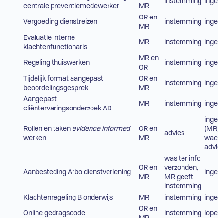
instemming
ing
centrale preventiemedewerker
MR
OR en
Vergoeding dienstreizen
instemming
ing
MR
Evaluatie interne
MR
instemming
ing
klachtenfunctionaris
MR en
Regeling thuiswerken
instemming
ing
OR
Tijdelijk format aangepast
OR en
instemming
ing
beoordelingsgesprek
MR
Aangepast
MR
instemming
ing
cliëntervaringsonderzoek AD
ing
Rollen en taken
evidence informed
OR en
(MR)
advies
werken
MR
wac
advi
was ter info
OR en
verzonden,
Aanbesteding Arbo dienstverlening
ing
MR
MR geeft
instemming
Klachtenregeling B onderwijs
MR
instemming
ing
OR en
Online gedragscode
instemming
lop