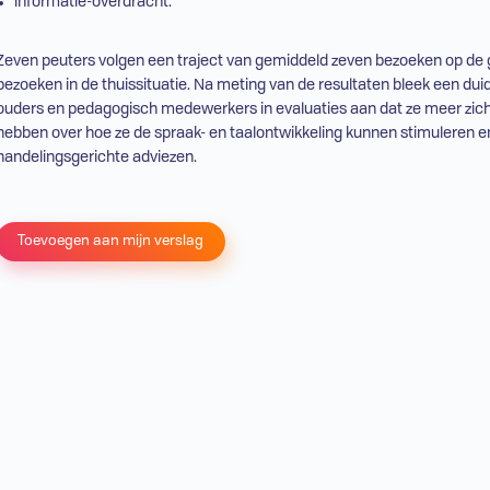
informatie-overdracht.
Zeven peuters volgen een traject van gemiddeld zeven bezoeken op de g
bezoeken in de thuissituatie. Na meting van de resultaten bleek een duide
ouders en pedagogisch medewerkers in evaluaties aan dat ze meer zic
hebben over hoe ze de spraak- en taalontwikkeling kunnen stimuleren e
handelingsgerichte adviezen.
Toevoegen aan mijn verslag