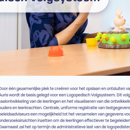
Door één gezamenlijke plek te creëren voor het opslaan en ontsluiten v
Auris wordt de basis gelegd voor een Logopedisch Volgsysteem. Dit vol
taalontwikkeling van de leerlingen en het visualiseren van die ontwikke
ouders en leerkrachten. Centrale, uniforme registratie van testgegeve
beleidsadviseurs een mogelijkheid tot het verzamelen van gegevens voo
onderzoeksinzichten inzetten om de leerlingen effectiever te begeleiden
Daarnaast zal het op termijn de administratieve last van de logopedisten 