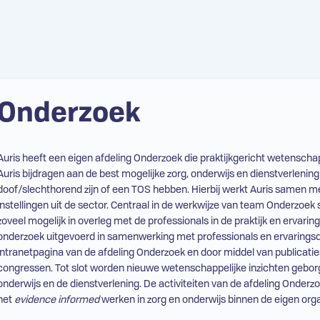
Onderzoek
Auris heeft een eigen afdeling Onderzoek die praktijkgericht wetenschap
Auris bijdragen aan de best mogelijke zorg, onderwijs en dienstverlening 
doof/slechthorend zijn of een
TOS
hebben. Hierbij werkt Auris samen me
instellingen uit de sector. Centraal in de werkwijze van team Onderzoek
zoveel mogelijk in overleg met de professionals in de praktijk en ervar
onderzoek uitgevoerd in samenwerking met professionals en ervaringsde
intranetpagina van de afdeling Onderzoek en door middel van publicatie
congressen. Tot slot worden nieuwe wetenschappelijke inzichten geborg
onderwijs en de dienstverlening. De activiteiten van de afdeling Onderzo
het
evidence informed
werken in zorg en onderwijs binnen de eigen orga