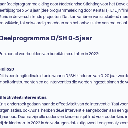
jaar [deelprogrammaleiding door Nederlandse Stichting voor het Dove 
leeftijdsgroep 5-18 jaar (deelprogrammaleiding door Kentalis). Er zijn fli
Auris in de verschillende projecten. Dat kan variëren van uitsluitend m
ontwikkeld, tot volwaardig meedoen aan het ontwikkelen van materiaal.
Deelprogramma
D/SH
0-5 jaar
Een aantal voorbeelden van bereikte resultaten in 2022:
Hello20
Dit is een longitudinale studie waarin
D/SH
kinderen van 0-20 jaar worde
monitorinstrumenten en de interventies die worden ingezet binnen de ve
Effectiviteit interventies
Er is onderzoek gedaan naar de effectiviteit van de interventie ‘Taal voo
organisaties, ook Auris, hebben deze interventie aangeboden aan een 
4 jaar oud. Daarna zijn alle ouders en kinderen gefilmd voor ouder-kind
bij de kinderen. In 2022 is de verkregen data uitgewerkt en geanalyseerd