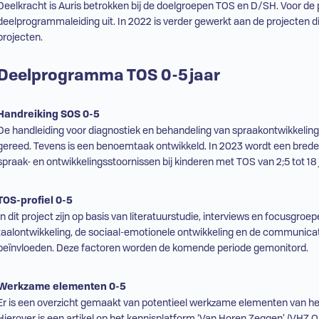
Deelkracht is Auris betrokken bij de doelgroepen
TOS
en
D/SH
. Voor de
deelprogrammaleiding uit. In 2022 is verder gewerkt aan de projecten di
projecten.
Deelprogramma
TOS
0-5 jaar
Handreiking
SOS
0-5
De handleiding voor diagnostiek en behandeling van spraakontwikkeling
gereed. Tevens is een benoemtaak ontwikkeld. In 2023 wordt een brede 
spraak- en ontwikkelingsstoornissen bij kinderen met
TOS
van 2;5 tot 18
TOS
-profiel 0-5
In dit project zijn op basis van literatuurstudie, interviews en focusgroe
taalontwikkeling, de sociaal-emotionele ontwikkeling en de communicat
beïnvloeden. Deze factoren worden de komende periode gemonitord.
Werkzame elementen 0-5
Er is een overzicht gemaakt van potentieel werkzame elementen van he
Hierover is een artikel op het kennisplatform ‘Van Horen Zeggen’ (
VHZ
On