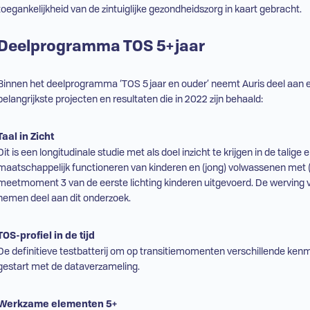
toegankelijkheid van de zintuiglijke gezondheidszorg in kaart gebracht.
Deelprogramma
TOS
5+ jaar
Binnen het deelprogramma ‘
TOS
5 jaar en ouder’ neemt Auris deel aan 
belangrijkste projecten en resultaten die in 2022 zijn behaald:
Taal in Zicht
Dit is een longitudinale studie met als doel inzicht te krijgen in de talig
maatschappelijk functioneren van kinderen en (jong) volwassenen met
meetmoment 3 van de eerste lichting kinderen uitgevoerd. De werving 
nemen deel aan dit onderzoek.
TOS
-profiel in de tijd
De definitieve testbatterij om op transitiemomenten verschillende ke
gestart met de dataverzameling.
Werkzame elementen 5+