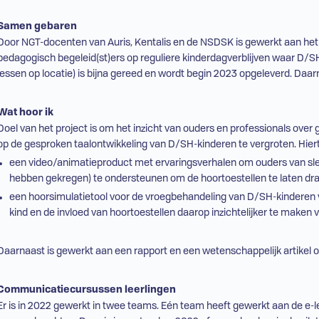
Samen gebaren
Door NGT-docenten van Auris, Kentalis en de NSDSK is gewerkt aan he
pedagogisch begeleid(st)ers op reguliere kinderdagverblijven waar
D/S
lessen op locatie) is bijna gereed en wordt begin 2023 opgeleverd. Daar
Wat hoor ik
Doel van het project is om het inzicht van ouders en professionals over 
op de gesproken taalontwikkeling van
D/SH
-kinderen te vergroten. Hiert
een video/animatieproduct met ervaringsverhalen om ouders van sle
hebben gekregen) te ondersteunen om de hoortoestellen te laten dr
een hoorsimulatietool voor de vroegbehandeling van
D/SH
-kinderen 
kind en de invloed van hoortoestellen daarop inzichtelijker te maken
Daarnaast is gewerkt aan een rapport en een wetenschappelijk artikel ov
Communicatiecursussen leerlingen
Er is in 2022 gewerkt in twee teams. Eén team heeft gewerkt aan de e