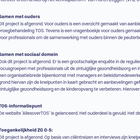
Samen met ouders
Dit project is afgerond. Voor ouders is een overzicht gemaakt van aanbi
vroegbehandeling
TOS
. Tevens is een vragenboekje voor ouders gemaa
voor professionals om de samenwerking met ouders binnen de peuterb
Samen met sociaal domein
Ook dit project is afgerond. Er is een grootschalige enquête in de reguli
focusgroepen met professionals uit de zintuiglijke gezondheidszorg en
een organisatiebrede bijeenkomst met managers en beleidsmedewerkers 
grond hiervan zijn de knelpunten in kaart gebracht en aanbevelingen 
zintuiglijke gezondheidszorg en de kinderopvang te verbeteren. Hierover 
TOS
-informatiepunt
De website ‘AllesoverTOS’ is gelanceerd. Het ouderdeel is gevuld. Het de
Toegankelijkheid
ZG
0-5:
Dit project is afgerond. Op basis van cliëntreizen en interviews zijn kn