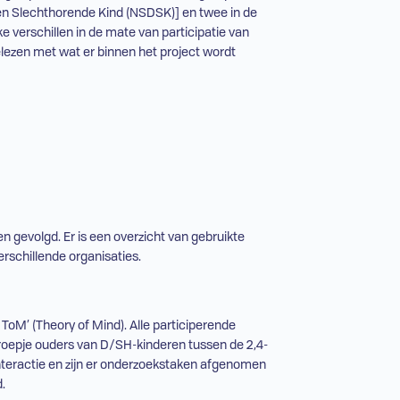
en Slechthorende Kind (NSDSK)] en twee in de
nke verschillen in de mate van participatie van
eelezen met wat er binnen het project wordt
n gevolgd. Er is een overzicht van gebruikte
rschillende organisaties.
r ToM’ (Theory of Mind). Alle participerende
groepje ouders van
D/SH
-kinderen tussen de 2,4-
 interactie en zijn er onderzoekstaken afgenomen
.