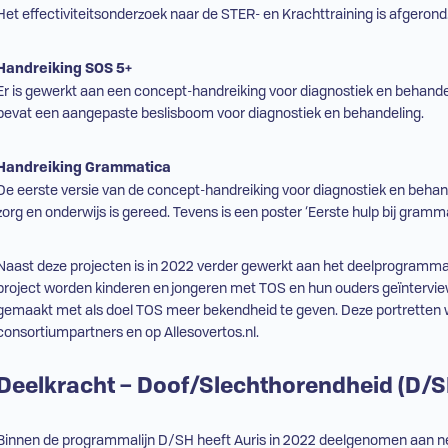
Het effectiviteitsonderzoek naar de STER- en Krachttraining is afgerond
Handreiking
SOS
5+
Er is gewerkt aan een concept-handreiking voor diagnostiek en behand
bevat een aangepaste beslisboom voor diagnostiek en behandeling.
Handreiking Grammatica
De eerste versie van de concept-handreiking voor diagnostiek en behan
zorg en onderwijs is gereed. Tevens is een poster ‘Eerste hulp bij gram
Naast deze projecten is in 2022 verder gewerkt aan het deelprogramma-
project worden kinderen en jongeren met
TOS
en hun ouders geïntervie
gemaakt met als doel
TOS
meer bekendheid te geven. Deze portretten 
consortiumpartners en op Allesovertos.nl.
Deelkracht – Doof/Slechthorendheid (
D/S
Binnen de programmalijn
D/SH
heeft Auris in 2022 deelgenomen aan neg