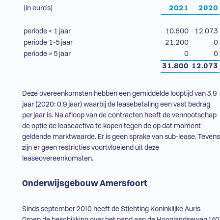
(in euro's)
2021
2020
periode < 1 jaar
10.600
12.073
periode 1-5 jaar
21.200
0
periode > 5 jaar
0
0
31.800
12.073
Deze overeenkomsten hebben een gemiddelde looptijd van 3,9
jaar (2020: 0,9 jaar) waarbij de leasebetaling een vast bedrag
per jaar is. Na afloop van de contracten heeft de vennootschap
de optie de leaseactiva te kopen tegen de op dat moment
geldende marktwaarde. Er is geen sprake van sub-lease. Tevens
zijn er geen restricties voortvloeiend uit deze
leaseovereenkomsten.
Onderwijsgebouw Amersfoort
Sinds september 2010 heeft de Stichting Koninklijke Auris