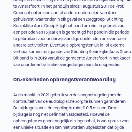
Groep de beschikking over het pand aan de Hooglandseweg 140
te Amersfoort. In het pand zijn sinds 1 augustus 2011 de Prof.
Groenschool en een aantal andere onderdelen van Auris
gehuisvest, waaronder in elk geval een zorggroep. Stichting
Koninklijke Auris Groep krijgt het pand om niet in gebruik voor
een periode van 15 jaar en is gerechtigd het pand in die periode
te gebruiken voor onderwijskundige doeleinden en eventuele
andere activiteiten. Eventuele opbrengsten uit in- of externe
verhuur komen ten gunste van Stichting Koninklijke Auris Groep.
Dit pand is in 2019 vanuit de gemeente Amersfoort in het kader
van doordecentralisatie overgedragen aan de coöperatie.
Onzekerheden opbrengstverantwoording
Auris maakt in 2021 gebruik van de vangnetregeling om de
continuïteit van de audiologische zorg te kunnen garanderen.
De bijdrage vanuit de regeling is ruim € 0,5 miljoen. Deze
bijdrage is nog niet definitief vastgesteld. Hoewel de
opbrengsten zo goed mogelijk zijn ingeschat, is wel sprake van
een unieke situatie en kan niet worden uitgesloten dat bij de