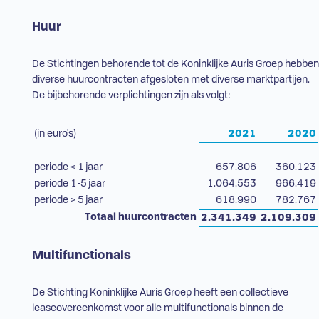
Huur
De Stichtingen behorende tot de Koninklijke Auris Groep hebben
diverse huurcontracten afgesloten met diverse marktpartijen.
De bijbehorende verplichtingen zijn als volgt:
(in euro's)
2021
2020
periode < 1 jaar
657.806
360.123
periode 1-5 jaar
1.064.553
966.419
periode > 5 jaar
618.990
782.767
Totaal huurcontracten
2.341.349
2.109.309
Multifunctionals
De Stichting Koninklijke Auris Groep heeft een collectieve
leaseovereenkomst voor alle multifunctionals binnen de