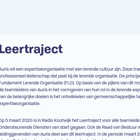
Leertraject
Auris wil een expertiseorganisatie met een lerende cultuur zijn. Deze tra
professioneel leiderschap dat past bij de lerende organisatie. De princi
Fundament Lerende Organisatie (
FLO
). Op basis van de pijlers van dit 
de teamleiders van Auris in het vormgeven van hun rol in de lerende ex
van de belangrijke doelen is het ontwikkelen van gemeenschappelijke ta
expertiseorganisatie.
Op 5 maart 2020 is in Radio Kootwijk het Leertraject voor alle teamleid
Ondersteunende Diensten van start gegaan. Ook de Raad van Bestuur 
leidinggevenden van Auris deel aan dit leertraject. In de periode maart 