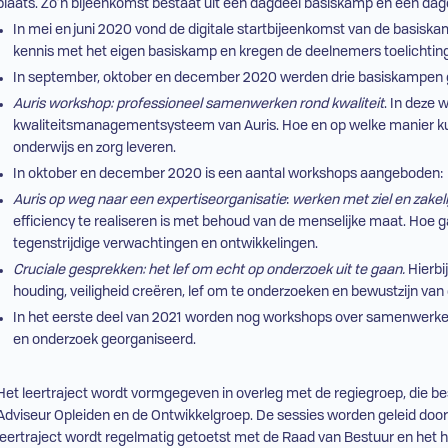
plaats. Zo’n bijeenkomst bestaat uit een dagdeel basiskamp en een da
In mei en juni 2020 vond de digitale startbijeenkomst van de basisk
kennis met het eigen basiskamp en kregen de deelnemers toelichting 
In september, oktober en december 2020 werden drie basiskampen 
Auris workshop: professioneel samenwerken rond kwaliteit
. In deze
kwaliteitsmanagementsysteem van Auris. Hoe en op welke manier kun j
onderwijs en zorg leveren.
In oktober en december 2020 is een aantal workshops aangeboden:
Auris op weg naar een expertiseorganisatie
:
werken met ziel en zakeli
efficiency te realiseren is met behoud van de menselijke maat. Hoe g
tegenstrijdige verwachtingen en ontwikkelingen.
Cruciale gesprekken: het lef om echt op onderzoek uit te gaan.
Hierbi
houding, veiligheid creëren, lef om te onderzoeken en bewustzijn van
In het eerste deel van 2021 worden nog workshops over samenwer
en onderzoek georganiseerd.
Het leertraject wordt vormgegeven in overleg met de regiegroep, die bes
Adviseur Opleiden en de Ontwikkelgroep. De sessies worden geleid doo
leertraject wordt regelmatig getoetst met de Raad van Bestuur en het 