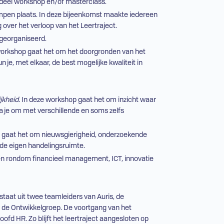
gdeel workshop en/of masterclass.
ampen plaats. In deze bijeenkomst maakte iedereen
over het verloop van het Leertraject.
georganiseerd.
 workshop gaat het om het doorgronden van het
e, met elkaar, de best mogelijke kwaliteit in
jkheid.
In deze workshop gaat het om inzicht waar
a je om met verschillende en soms zelfs
j gaat het om nieuwsgierigheid, onderzoekende
 de eigen handelingsruimte.
ken rondom financieel management,
ICT
, innovatie
taat uit twee teamleiders van Auris, de
r de Ontwikkelgroep. De voortgang van het
hoofd
HR
. Zo blijft het leertraject aangesloten op