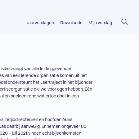
Jaarverslagen
Downloads
Mijn verslag
nsitie vraagt van alle leidinggevenden
pes van een lerende organisatie komen uit het
model ondersteunt het Leertraject in het bijzonder
pertiseorganisatie die we voor ogen hebben. Eén
al en beelden rond wat ertoe doet in een
ers, regiodirecteuren en hoofden Auris
was daarbij aanwezig. Er nemen ongeveer 80
2020 – juli 2021 vinden acht bijeenkomsten