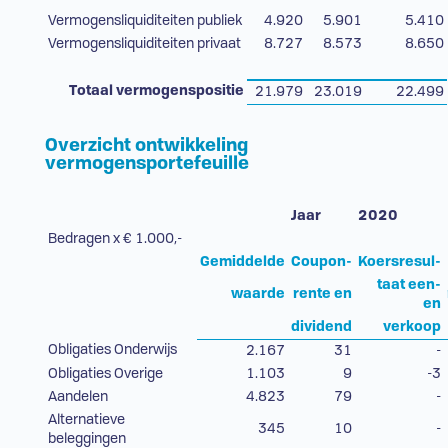
Vermogensliquiditeiten publiek
4.920
5.901
5.410
Vermogensliquiditeiten privaat
8.727
8.573
8.650
Totaal vermogenspositie
21.979
23.019
22.499
Overzicht ontwikkeling
vermogensportefeuille
Jaar
2020
Bedragen x € 1.000,-
Gemiddelde
Coupon-
Koersresul-
taat een-
waarde
rente en
en
dividend
verkoop
Obligaties Onderwijs
2.167
31
-
Obligaties Overige
1.103
9
-3
Aandelen
4.823
79
-
Alternatieve
345
10
-
beleggingen