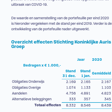
uitbraak van COVID-19.
De waarde en samenstelling van de portefeuille per eind 2020
is hieronder vergeleken met de stand per eind 2019. Verder is de
ontwikkeling van de portefeuille nader uitgewerkt.
Overzicht effecten Stichting Koninklijke Auris
Groep
Jaar
2020
Bedragen x € 1.000,-
Stand
Stand
Gemiddeld
31 dec.
1 jan.
Obligaties Onderwijs
2.169
2.165
2.167
Obligaties Overige
1.074
1.133
1.103
Aandelen
4.756
4.891
4.823
Alternatieve beleggingen
333
357
345
Totaal effecten
8.332
8.546
8.439