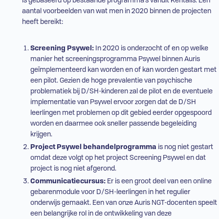
is gebaseerd op bestaande programma’s vanuit Kentalis. Een
aantal voorbeelden van wat men in 2020 binnen de projecten
heeft bereikt:
Screening
Psywel
:
In 2020 is onderzocht of en op welke
manier het screeningsprogramma
Psywel
binnen Auris
geïmplementeerd kan worden en of kan worden gestart met
een
pilot
. Gezien de hoge prevalentie van psychische
problematiek bij
D/SH
-kinderen zal de
pilot
en de eventuele
implementatie van
Psywel
ervoor zorgen dat de
D/SH
leerlingen met problemen op dit gebied eerder opgespoord
worden en daarmee ook sneller passende begeleiding
krijgen.
Project
Psywel
behandelprogramma
is nog niet gestart
omdat deze volgt op het project Screening
Psywel
en dat
project is nog niet afgerond.
Communicatiecursus:
Er is een groot deel van een online
gebarenmodule voor
D/SH
-leerlingen in het
regulier
onderwijs
gemaakt. Een van onze Auris NGT-docenten speelt
een belangrijke rol in de ontwikkeling van deze