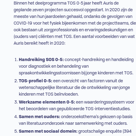
Binnen het deelprogramma
TOS
0-5 jaar heeft Auris de
geplande zeven projecten succesvol opgestart. In 2020 zijn de
meeste van hun jaardoelen gehaald, ondanks de gevolgen van
COVID-19 voor het fysiek bijeenkomen met de projectteams, die
ook bestaan uit zorgprofessionals en ervaringsdeskundigen en
(ouders van) cliënten met
TOS
. Een aantal voorbeelden van wat
Auris bereikt heeft in 2020:
Handreiking
SOS
0-5:
concept-handreiking en handleiding
voor diagnostiek en behandeling van
spraakontwikkelingsstoornissen bij jonge kinderen met
TOS
.
TOS
-profiel 0-5:
een overzicht van factoren vanuit de
wetenschappelijke literatuur die de ontwikkeling van jonge
kinderen met
TOS
beïnvloeden.
Werkzame elementen 0-5:
een waarderingssysteem voor
het beoordelen van gepubliceerde
TOS
-interventiestudies.
Samen met ouders:
onderzoeksthema’s gekozen op basis
van literatuuronderzoek naar samenwerking met ouders.
Samen met sociaal domein:
grootschalige enquête (394