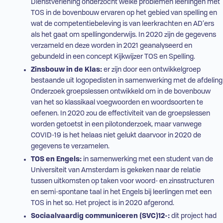
Dienstverlening onderzocht welke problemen leerlingen met
TOS
in de bovenbouw ervaren op het gebied van spelling en
wat de competentiebeleving is van leerkrachten en
AD
’ers
als het gaat om spellingonderwijs. In 2020 zijn de gegevens
verzameld en deze worden in 2021 geanalyseerd en
gebundeld in een concept Kijkwijzer
TOS
en Spelling.
Zinsbouw in de Klas:
er zijn door een ontwikkelgroep
bestaande uit logopedisten in samenwerking met de afdeling
Onderzoek groepslessen ontwikkeld om in de bovenbouw
van het
so
klassikaal voegwoorden en woordsoorten te
oefenen. In 2020 zou de effectiviteit van de groepslessen
worden getoetst in een pilotonderzoek, maar vanwege
COVID-19 is het helaas niet gelukt daarvoor in 2020 de
gegevens te verzamelen.
TOS
en Engels:
in samenwerking met een student van de
Universiteit van Amsterdam is gekeken naar de relatie
tussen uitkomsten op taken voor woord- en zinsstructuren
en semi-spontane taal in het Engels bij leerlingen met een
TOS
in het
so
. Het project is in 2020 afgerond.
Sociaalvaardig communiceren (
SVC
)12-:
dit project had