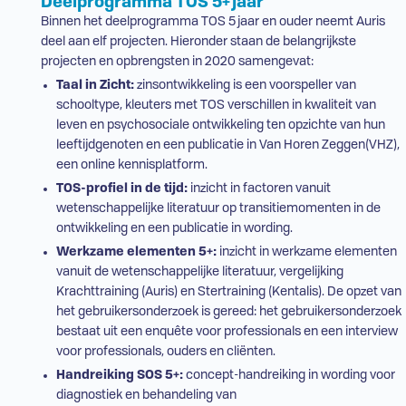
Deelprogramma
TOS
5+ jaar
Binnen het deelprogramma
TOS
5 jaar en ouder neemt Auris
deel aan elf projecten. Hieronder staan de belangrijkste
projecten en opbrengsten in 2020 samengevat:
Taal in Zicht:
zinsontwikkeling is een voorspeller van
schooltype, kleuters met
TOS
verschillen in kwaliteit van
leven en psychosociale ontwikkeling ten opzichte van hun
leeftijdgenoten en
een publicatie
in Van Horen Zeggen(
VHZ
),
een online kennisplatform.
TOS
-profiel in de tijd:
inzicht in factoren vanuit
wetenschappelijke literatuur op transitiemomenten in de
ontwikkeling en een publicatie in wording.
Werkzame elementen 5+:
inzicht in werkzame elementen
vanuit de wetenschappelijke literatuur, vergelijking
Krachttraining (Auris) en Stertraining (Kentalis). De opzet van
het gebruikersonderzoek is gereed: het gebruikersonderzoek
bestaat uit een enquête voor professionals en een interview
voor professionals, ouders en cliënten.
Handreiking
SOS
5+:
concept-handreiking in wording voor
diagnostiek en behandeling van