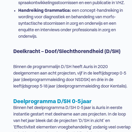
spraakontwikkelingsstoornissen en
een publicatie
in
VHZ
.
Handreiking Grammatica:
een concept-handreiking in
wording voor diagnostiek en behandeling van morfo-
syntactische stoornissen in zorg en onderwijs en een
enquête en interviews onder professionals in zorg en
onderwijs.
Deelkracht – Doof/Slechthorendheid (
D/SH
)
Binnen de programmalijn
D/SH
heeft Auris in 2020
deelgenomen aan acht projecten, vijf in de leeftijdsgroep 0-5
jaar (deelprogrammaleiding door NSDSK) en drie in de
leeftijdsgroep 5-18 jaar (deelprogrammaleiding door Kentalis).
Deelprogramma
D/SH
0-5 jaar
Binnen het deelprogramma
D/SH
0-5 jaar is Auris in eerste
instantie gestart met deelname aan zes projecten. In de loop
van het jaar bleek dat de projecten ‘
D/SH
in zicht’ en
‘Effectiviteit elementen vroegbehandeling’ zodanig veel overlap