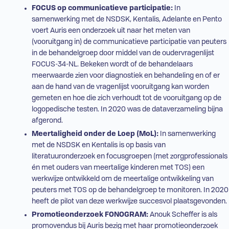
FOCUS op communicatieve participatie:
In
samenwerking met de NSDSK, Kentalis, Adelante en Pento
voert Auris een onderzoek uit naar het meten van
(vooruitgang in) de communicatieve participatie van peuters
in de behandelgroep door middel van de oudervragenlijst
FOCUS-34-NL. Bekeken wordt of de behandelaars
meerwaarde zien voor diagnostiek en behandeling en of er
aan de hand van de vragenlijst vooruitgang kan worden
gemeten en hoe die zich verhoudt tot de vooruitgang op de
logopedische testen. In 2020 was de dataverzameling bijna
afgerond.
Meertaligheid onder de Loep (
MoL
):
In samenwerking
met de NSDSK en Kentalis is op basis van
literatuuronderzoek en focusgroepen (met zorgprofessionals
én met ouders van meertalige kinderen met
TOS
) een
werkwijze ontwikkeld om de meertalige ontwikkeling van
peuters met
TOS
op de behandelgroep te monitoren. In 2020
heeft de
pilot
van deze werkwijze succesvol plaatsgevonden.
Promotieonderzoek
FONOGRAM
:
Anouk Scheffer is als
promovendus bij Auris bezig met haar promotieonderzoek