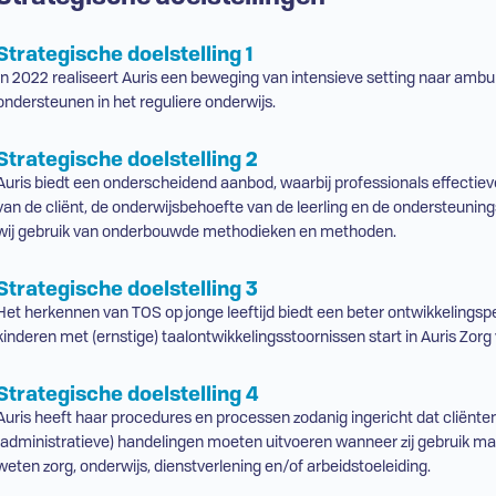
Strategische doelstelling 1
In 2022 realiseert Auris een beweging van intensieve setting naar ambul
ondersteunen in het reguliere onderwijs.
Strategische doelstelling 2
Auris biedt een onderscheidend aanbod, waarbij professionals effectieve
van de cliënt, de onderwijsbehoefte van de leerling en de ondersteuning
wij gebruik van onderbouwde methodieken en methoden.
Strategische doelstelling 3
Het herkennen van
TOS
op jonge leeftijd biedt een beter ontwikkelingsp
kinderen met (ernstige) taalontwikkelingsstoornissen start in Auris Zorg v
Strategische doelstelling 4
Auris heeft haar procedures en processen zodanig ingericht dat cliënt
(administratieve) handelingen moeten uitvoeren wanneer zij gebruik ma
weten zorg, onderwijs, dienstverlening en/of arbeidstoeleiding.