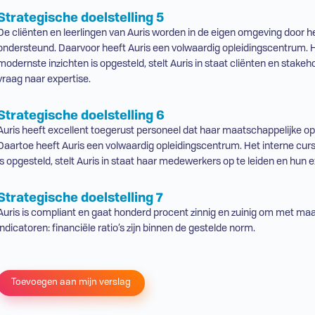
Strategische doelstelling 5
De cliënten en leerlingen van Auris worden in de eigen omgeving door h
ondersteund. Daarvoor heeft Auris een volwaardig opleidingscentrum. 
modernste inzichten is opgesteld, stelt Auris in staat cliënten en stak
vraag naar expertise.
Strategische doelstelling 6
Auris heeft excellent toegerust personeel dat haar maatschappelijke o
Daartoe heeft Auris een volwaardig opleidingscentrum. Het interne cu
is opgesteld, stelt Auris in staat haar medewerkers op te leiden en hun 
Strategische doelstelling 7
Auris is compliant en gaat honderd procent zinnig en zuinig om met maat
indicatoren: financiële ratio’s zijn binnen de gestelde norm.
Toevoegen aan mijn verslag