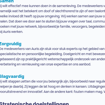
Samen
Jij wilt effectief mee kunnen doen in de samenleving. De medewerkers va
namelijk wat het betekent om doof of slechthorend te zijn of een taalo
welke invloed dit heeft op jouw omgeving. Wij werken samen aan jouw ontw
halen. Dat doen we door aan te sluiten bij jouw vragen over taal, commun
zoeken met jouw netwerk, bijvoorbeeld je familie, verzorgers, begeleid
bij Auris werken.
Zorgvuldig
De medewerkers van Auris zijn stuk voor stuk experts op het gebied van t
specialistische en persoonlijke begeleiding. Doelgericht en met beweze
gebaseerd zijn op praktijkgericht wetenschappelijk onderzoek van ander
verbetering en vernieuwing van onze expertise en ons aanbod.
Slagvaardig
Jij wilt stappen zetten die voor jou belangrijk zijn, bijvoorbeeld naar
reguli
helpen je daarbij. Zij leggen de lat hoog en denken in kansen. Uitdaginge
vooruitstrevend en innovatief. Aan de andere kant: fouten maken mag. W
Strategische doelstellingen