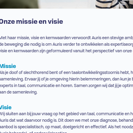
Onze missie en visie
Met haar missie, visie en kernwaarden verwoordt Auris een stevige ambi
de beweging die nodig is om Auris verder te ontwikkelen als expertiseor
visie en kernwaarden zijn geformuleerd vanuit het perspectief van onze c
Missie
Als je doof of slechthorend bent of een taalontwikkelingsstoornis hebt, he
samenleving. Ervaar jij of je omgeving hierin belemmeringen, dan kun je 
experts in taal, communicatie en horen. Samen zorgen wij dat jij je opti
aan de samenleving.
Visie
Wij sluiten aan bij jouw vraag op het gebied van taal, communicatie en hore
Auris dat wat daarvoor nodig is. Dit doen we met onze diagnose, behande
aanbod is specialistisch, op maat, doelgericht en effectief. Als het noodza