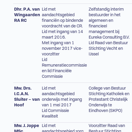
Dhr. P.A. van
Lid met
Zelfstandig interim
Wingaarden
aandachtsgebied
bestuurder in het
RA RC
financiën op bindende
algemeen en
voordracht van de CR.
financieel
Lid met ingang van 14
management bij
maart 2016.
Eureka Consulting B.V.
Met ingang van 1
Lid Raad van Bestuur
november 2017 vice-
Stichting Vecht en
voorzitter
IJssel
Lid
Remuneratiecommissie
en lid Financiële
Commissie
Mw. Drs.
Lid met
College van Bestuur
I.C.A.N.
aandachtsgebied
Stichting Katholiek en
Sluiter – van
onderwijs met ingang
Protestant Christelijk
Hoof
van 1 mei 2017
Onderwijs te
Lid Commissie
Eindhoven (SKPO)
Kwaliteit
Mw. J. Joppe
Lid met
Voorzitter Raad van
MSc
aandachtsgebied zorg
Bestuur Stichting