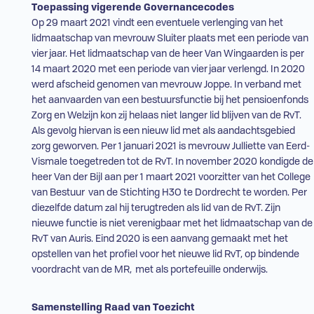
Toepassing vigerende Governancecodes
Op 29 maart 2021 vindt een eventuele verlenging van het
lidmaatschap van mevrouw Sluiter plaats met een periode van
vier jaar. Het lidmaatschap van de heer Van Wingaarden is per
14 maart 2020 met een periode van vier jaar verlengd. In 2020
werd afscheid genomen van mevrouw Joppe. In verband met
het aanvaarden van een bestuursfunctie bij het pensioenfonds
Zorg en Welzijn kon zij helaas niet langer lid blijven van de
RvT
.
Als gevolg hiervan is een nieuw lid met als aandachtsgebied
zorg geworven. Per 1 januari 2021 is mevrouw Julliette van Eerd-
Vismale toegetreden tot de
RvT
. In november 2020 kondigde de
heer Van der Bijl aan per 1 maart 2021 voorzitter van het College
van Bestuur van de Stichting H3O te Dordrecht te worden. Per
diezelfde datum zal hij terugtreden als lid van de
RvT
. Zijn
nieuwe functie is niet verenigbaar met het lidmaatschap van de
RvT
van Auris. Eind 2020 is een aanvang gemaakt met het
opstellen van het profiel voor het nieuwe lid
RvT
, op bindende
voordracht van de
MR
, met als portefeuille onderwijs.
Samenstelling Raad van Toezicht