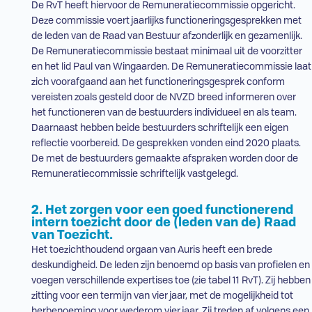
De
RvT
heeft hiervoor de Remuneratiecommissie opgericht.
Deze commissie voert jaarlijks functioneringsgesprekken met
de leden van de Raad van Bestuur afzonderlijk en gezamenlijk.
De Remuneratiecommissie bestaat minimaal uit de voorzitter
en het lid Paul van Wingaarden. De Remuneratiecommissie laat
zich voorafgaand aan het functioneringsgesprek conform
vereisten zoals gesteld door de
NVZD
breed informeren over
het functioneren van de bestuurders individueel en als team.
Daarnaast hebben beide bestuurders schriftelijk een eigen
reflectie voorbereid. De gesprekken vonden eind 2020 plaats.
De met de bestuurders gemaakte afspraken worden door de
Remuneratiecommissie schriftelijk vastgelegd.
2. Het zorgen voor een goed functionerend
intern toezicht door de (leden van de) Raad
van Toezicht.
Het toezichthoudend orgaan van Auris heeft een brede
deskundigheid. De leden zijn benoemd op basis van profielen en
voegen verschillende expertises toe (zie tabel 11
RvT
). Zij hebben
zitting voor een termijn van vier jaar, met de mogelijkheid tot
herbenoeming voor wederom vier jaar. Zij treden af volgens een