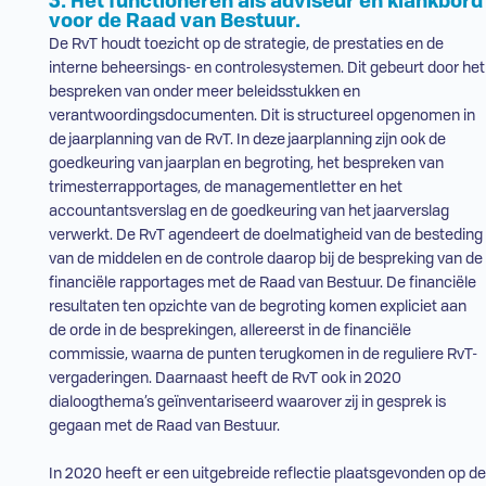
3. Het functioneren als adviseur en klankbord
voor de Raad van Bestuur.
De
RvT
houdt toezicht op de strategie, de prestaties en de
interne beheersings- en controlesystemen. Dit gebeurt door het
bespreken van onder meer beleidsstukken en
verantwoordingsdocumenten. Dit is structureel opgenomen in
de jaarplanning van de
RvT
. In deze jaarplanning zijn ook de
goedkeuring van jaarplan en begroting, het bespreken van
trimesterrapportages, de managementletter en het
accountantsverslag en de goedkeuring van het jaarverslag
verwerkt. De
RvT
agendeert de doelmatigheid van de besteding
van de middelen en de controle daarop bij de bespreking van de
financiële rapportages met de Raad van Bestuur. De financiële
resultaten ten opzichte van de begroting komen expliciet aan
de orde in de besprekingen, allereerst in de financiële
commissie, waarna de punten terugkomen in de reguliere
RvT
-
vergaderingen. Daarnaast heeft de
RvT
ook in 2020
dialoogthema’s geïnventariseerd waarover zij in gesprek is
gegaan met de Raad van Bestuur.
In 2020 heeft er een uitgebreide reflectie plaatsgevonden op de