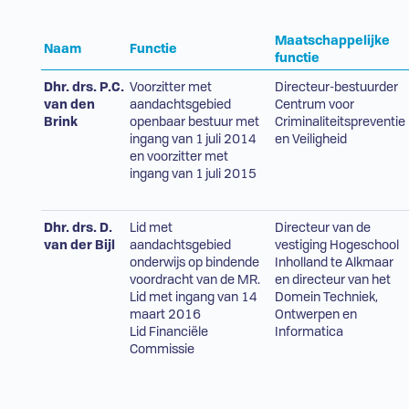
Maatschappelijke
Naam
Functie
functie
Dhr. drs. P.C.
Voorzitter met
Directeur-bestuurder
van den
aandachtsgebied
Centrum voor
Brink
openbaar bestuur met
Criminaliteitspreventie
ingang van 1 juli 2014
en Veiligheid
en voorzitter met
ingang van 1 juli 2015
Dhr. drs. D.
Lid met
Directeur van de
van der Bijl
aandachtsgebied
vestiging Hogeschool
onderwijs op bindende
Inholland te Alkmaar
voordracht van de MR.
en directeur van het
Lid met ingang van 14
Domein Techniek,
maart 2016
Ontwerpen en
Lid Financiële
Informatica
Commissie