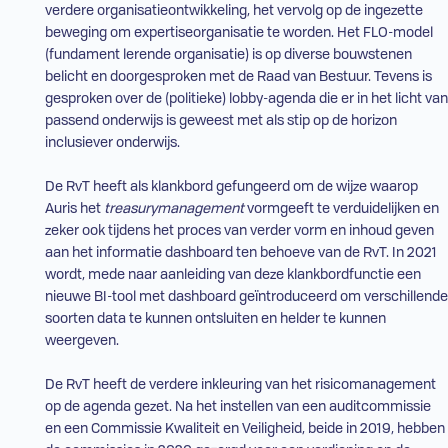
verdere organisatieontwikkeling, het vervolg op de ingezette
beweging om expertiseorganisatie te worden. Het
FLO
-model
(fundament lerende organisatie) is op diverse bouwstenen
belicht en doorgesproken met de Raad van Bestuur. Tevens is
gesproken over de (politieke) lobby-agenda die er in het licht van
passend onderwijs is geweest met als stip op de horizon
inclusiever onderwijs.
De
RvT
heeft als klankbord gefungeerd om de wijze waarop
Auris het
treasurymanagement
vormgeeft te verduidelijken en
zeker ook tijdens het proces van verder vorm en inhoud geven
aan het informatie dashboard ten behoeve van de
RvT
. In 2021
wordt, mede naar aanleiding van deze klankbordfunctie een
nieuwe
BI
-tool met dashboard geïntroduceerd om verschillende
soorten data te kunnen ontsluiten en helder te kunnen
weergeven.
De
RvT
heeft de verdere inkleuring van het risicomanagement
op de agenda gezet. Na het instellen van een auditcommissie
en een Commissie Kwaliteit en Veiligheid, beide in 2019, hebben