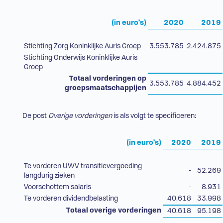
(in euro's)
2020
2019
Stichting Zorg Koninklijke Auris Groep
3.553.785
2.424.875
Stichting Onderwijs Koninklijke Auris
-
-
Groep
Totaal vorderingen op
3.553.785
4.884.452
groepsmaatschappijen
De post
Overige vorderingen
is als volgt te specificeren:
(in euro's)
2020
2019
Te vorderen UWV transitievergoeding
-
52.269
langdurig zieken
Voorschottem salaris
-
8.931
Te vorderen dividendbelasting
40.618
33.998
Totaal overige vorderingen
40.618
95.198