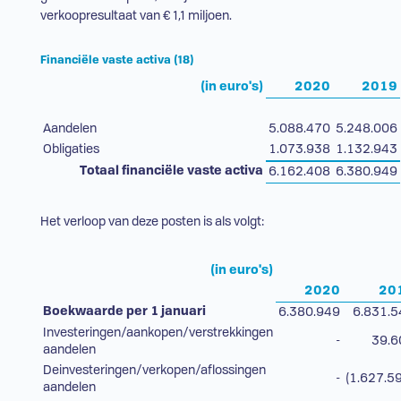
verkoopresultaat van € 1,1 miljoen.
Financiële vaste activa (18)
(in euro's)
2020
2019
Aandelen
5.088.470
5.248.006
Obligaties
1.073.938
1.132.943
Totaal financiële vaste activa
6.162.408
6.380.949
Het verloop van deze posten is als volgt:
(in euro's)
2020
20
Boekwaarde per 1 januari
6.380.949
6.831.5
Investeringen/aankopen/verstrekkingen
-
39.6
aandelen
Deinvesteringen/verkopen/aflossingen
-
(1.627.5
aandelen