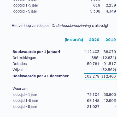
looptijd 1-5 jaar
619
2.259
looptijd > 5 jaar
5.308
4.349
Het verloop van de post
Onderhoudsvoorziening
is als volgt:
(in euro's)
2020
2019
Boekwaarde per 1 januari
112.403
66.079
Onttrekkingen
(885)
(12.631)
Dotaties
50.761
91.517
Vrijval
-
(32.562)
Boekwaarde per 31 december
162.279
112.403
Waarvan:
looptijd < 1 jaar
73.104
69.800
looptijd 1-5 jaar
68.148
42.603
looptijd > 5 jaar
21.027
-