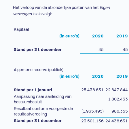
Het verloop van de afzonderlijke posten van het
Eigen
vermogen
is als volgt:
Kapitaal
(in euro's)
2020
2019
Stand per 31 december
45
45
Algemene reserve (publiek)
(in euro's)
2020
2019
Stand per 1 januari
25.436.631
22.647.844
Aanpassing naar aanleiding van
-
1.802.433
bestuursbesluit
Resultaat conform voorgestelde
(1.935.495)
986.355
resultaatverdeling
Stand per 31 december
23.501.136
24.436.631