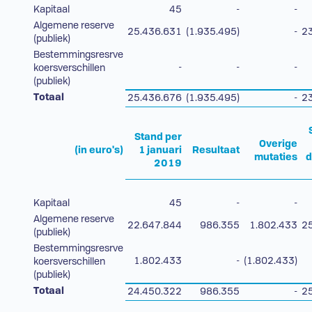
Kapitaal
45
-
-
Algemene reserve
25.436.631
(1.935.495)
-
2
(publiek)
Bestemmingsresrve
-
-
-
koersverschillen
(publiek)
Totaal
25.436.676
(1.935.495)
-
2
Stand per
Overige
(in euro's)
1 januari
Resultaat
mutaties
2019
Kapitaal
45
-
-
Algemene reserve
22.647.844
986.355
1.802.433
2
(publiek)
Bestemmingsresrve
1.802.433
-
(1.802.433)
koersverschillen
(publiek)
Totaal
24.450.322
986.355
-
2