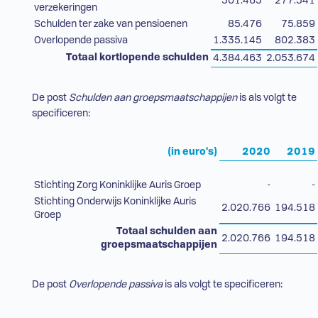
301.463
277.541
verzekeringen
Schulden ter zake van pensioenen
85.476
75.859
Overlopende passiva
1.335.145
802.383
Totaal kortlopende schulden
4.384.463
2.053.674
De post
Schulden aan groepsmaatschappijen
is als volgt te
specificeren:
(in euro's)
2020
2019
Stichting Zorg Koninklijke Auris Groep
-
-
Stichting Onderwijs Koninklijke Auris
2.020.766
194.518
Groep
Totaal schulden aan
2.020.766
194.518
groepsmaatschappijen
De post
Overlopende passiva
is als volgt te specificeren: