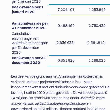
per 1 januari 2020
Boekwaarde per 1
7.204.191
1.253.846
januari 2020
Aanschafwaarde per
9.488.459
2.750.439
31 december 2020
Cumulatieve
afschrijvingen en
(2.636.633)
(1.561.819)
waardeverminderingen
per 31 december
2020
Boekwaarde per 31
6.851.826
1.188.620
december 2020
Een deel van de grond aan het Ammanplein in Rotterdam is
verkocht. Met een projectontwikkelaar is in 2015 een
koopovereenkomst met ontbindende voorwaarde getekend. De
levering heeft in 2020 plaats gevonden. De verkoopprijs was €
1,4 miljoen. De grond was opgenomen onder
Materiële vaste
activa niet aan de bedrijfsuitoefening dienstbaar
en
gewaardeerd op € 0,3 miljoen. Hierdoor ontstaat in 2020 een