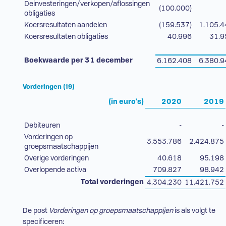
Deinvesteringen/verkopen/aflossingen
(100.000)
obligaties
Koersresultaten aandelen
(159.537)
1.105.4
Koersresultaten obligaties
40.996
31.9
Boekwaarde per 31 december
6.162.408
6.380.9
Vorderingen (19)
(in euro's)
2020
2019
Debiteuren
-
-
Vorderingen op
3.553.786
2.424.875
groepsmaatschappijen
Overige vorderingen
40.618
95.198
Overlopende activa
709.827
98.942
Total vorderingen
4.304.230
11.421.752
De post
Vorderingen op groepsmaatschappijen
is als volgt te
specificeren: