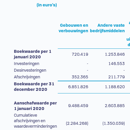
(in euro's)
Gebouwen en
Andere vaste
verbouwingen
bedrijfsmiddelen
u
d
Boekwaarde per 1
720.419
1.253.846
januari 2020
Investeringen
-
146.553
Desinvesteringen
-
-
Afschrijvingen
352.365
211.779
Boekwaarde per 31
6.851.826
1.188.620
december 2020
Aanschafwaarde per
9.488.459
2.603.885
1 januari 2020
Cumulatieve
afschrijvingen en
(2.284.268)
(1.350.039)
waardeverminderingen