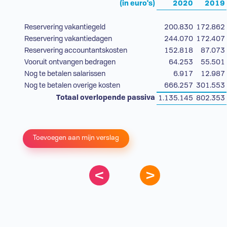
(in euro's)
2020
2019
Reservering vakantiegeld
200.830
172.862
Reservering vakantiedagen
244.070
172.407
Reservering accountantskosten
152.818
87.073
Vooruit ontvangen bedragen
64.253
55.501
Nog te betalen salarissen
6.917
12.987
Nog te betalen overige kosten
666.257
301.553
Totaal overlopende passiva
1.135.145
802.353
Toevoegen aan mijn verslag