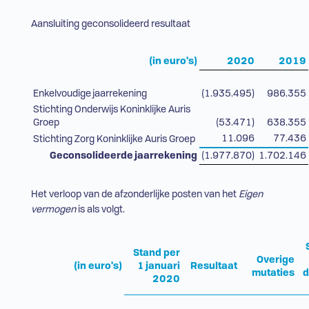
Aansluiting geconsolideerd resultaat
(in euro's)
2020
2019
Enkelvoudige jaarrekening
(1.935.495)
986.355
Stichting Onderwijs Koninklijke Auris
Groep
(53.471)
638.355
11.096
77.436
Stichting Zorg Koninklijke Auris Groep
Geconsolideerde jaarrekening
(1.977.870)
1.702.146
Het verloop van de afzonderlijke posten van het
Eigen
vermogen
is als volgt.
Stand per
Overige
(in euro's)
1 januari
Resultaat
mutaties
2020