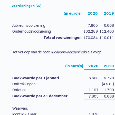
Voorzieningen (22)
(in euro's)
2020
2019
Jubileumvoorziening
7.805
6.608
Onderhoudsvoorziening
162.289
112.403
Totaal voorzieningen
170.084
119.011
Het verloop van de post
Jubileumvoorziening
is als volgt:
(in euro's)
2020
2019
Boekwaarde per 1 januari
6.608
9.720
Onttrekkingen
-
(4.911)
Dotaties
1.197
1.799
Boekwaarde per 31 december
7.805
6.608
Waarvan:
looptijd < 1 jaar
1.878
-