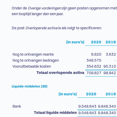
Onder de
Overige vorderingen
zijn geen posten opgenomen met
een looptijd langer dan een jaar.
De post
Overlopende activa
is als volgt te specificeren:
(in euro's)
2020
2019
Nog te ontvangen reante
6.620
3.632
Nog te ontvangen bedragen
348.575
-
Vooruitbetaalde kosten
354.632
95.310
Totaal overlopende activa
709.827
98.942
Liquide middelen (20)
(in euro's)
2020
2019
Bank
9.548.643
9.848.340
Totaal liquide middelen
9.548.643
9.848.340