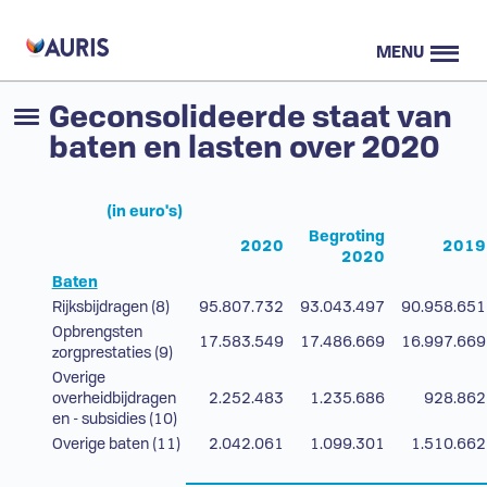
MENU
Geconsolideerde staat van
baten en lasten over 2020
(in euro's)
Begroting
2020
2019
2020
Baten
Rijksbijdragen (8)
95.807.732
93.043.497
90.958.651
Opbrengsten
17.583.549
17.486.669
16.997.669
zorgprestaties (9)
Overige
overheidbijdragen
2.252.483
1.235.686
928.862
en - subsidies (10)
Overige baten (11)
2.042.061
1.099.301
1.510.662