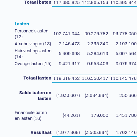
Totaal baten
117.685.825
112.865.153
110.395.844
Lasten
Personeelslasten
102.741.944
99.276.782
93.778.050
(12)
Afschrijvingen (13)
2.146.473
2.335.340
2.193.190
Huisvestingslasten
5.309.698
5.284.619
5.097.564
(14)
Overige lasten (15)
9.421.317
9.653.406
9.076.674
Totaal lasten
119.619.432
116.550.417
110.145.478
Saldo baten en
(1.933.607)
(3.684.994)
250.366
lasten
Financiële baten
(44.261)
179.000
1.451.780
en lasten (16)
Resultaat
(1.977.868)
(3.505.994)
1.702.146