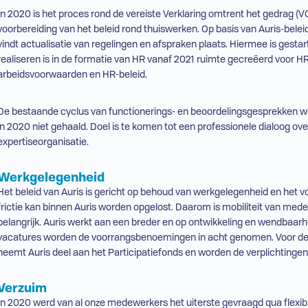
In 2020 is het proces rond de vereiste Verklaring omtrent het gedrag (
V
voorbereiding van het beleid rond thuiswerken. Op basis van Auris-beleid
vindt actualisatie van regelingen en afspraken plaats. Hiermee is gestart
realiseren is in de formatie van
HR
vanaf 2021 ruimte gecreëerd voor
H
arbeidsvoorwaarden en
HR
-beleid.
De bestaande cyclus van functionerings- en beoordelingsgesprekken wor
in 2020 niet gehaald. Doel is te komen tot een professionele dialoog over
expertiseorganisatie.
Werkgelegenheid
Het beleid van Auris is gericht op behoud van werkgelegenheid en het 
frictie kan binnen Auris worden opgelost. Daarom is mobiliteit van me
belangrijk. Auris werkt aan een breder en op ontwikkeling en wendbaarhei
vacatures worden de voorrangsbenoemingen in acht genomen. Voor de S
neemt Auris deel aan het Participatiefonds en worden de verplichting
Verzuim
In 2020 werd van al onze medewerkers het uiterste gevraagd qua flexibilit