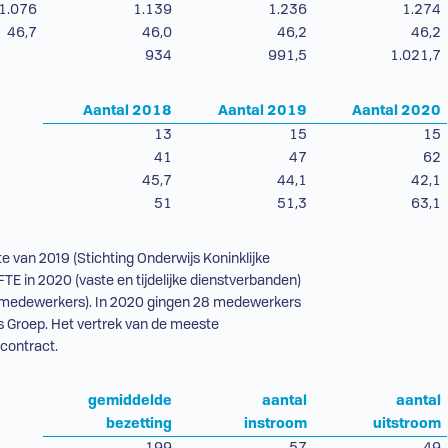
1.076
1.139
1.236
1.274
46,7
46,0
46,2
46,2
934
991,5
1.021,7
Aantal 2018
Aantal 2019
Aantal 2020
13
15
15
41
47
62
45,7
44,1
42,1
51
51,3
63,1
e van 2019 (Stichting Onderwijs Koninklijke
FTE
in 2020 (vaste en tijdelijke dienstverbanden)
 medewerkers). In 2020 gingen 28 medewerkers
is Groep. Het vertrek van de meeste
contract.
gemiddelde
aantal
aantal
bezetting
instroom
uitstroom