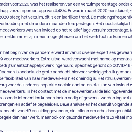
kader voor 2020 was het realiseren van een verzuimpercentage onder de 5
‘laag’ verzuimpercentage van 4,48%. Er was in maart 2020 een duidelijke 
2020 steeg het verzuim, dit is een jaarlijkse trend. De meldingsfrequen
verhouding met de andere maanden fors gestegen. Het noodzakelijke 
medewerkers was van invloed op het relatief lage verzuimpercentage. M
te melden en er zijn meer mogelijkheden om het werk toch te kunnen ui
In het begin van de pandemie werd er vanuit diverse expertises gewaa
19 voor medewerkers. Extra uitval werd verwacht met name op mentaal
bedrijfsmaatschappelijk werk ingehuurd, specifiek gericht op COVID-19
Daarvan is ondanks de grote aandacht hiervoor, weinig gebruik gemaakt.
de flexibiliteit van haar medewerkers niet oneindig is. Het (thuis)werk
zorg voor de kinderen, beperkte sociale contacten etc. kan van invloed z
medewerkers. In het contact met de medewerker zal de leidinggevend
passende interventies kunnen indien nodig of gewenst worden ingezet o
brengen en actief te begeleiden. Deze analyse en het daaruit volgende
aandacht van
HR
en leidinggevenden, niet alleen om arbeidsongeschikt
begeleiden naar werk, maar ook om gezonde medewerkers zo vitaal mog