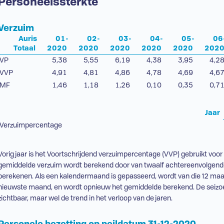
Personeelssterkte
Verzuim
Auris
01-
02-
03-
04-
05-
06
Totaal
2020
2020
2020
2020
2020
202
VP
5,38
5,55
6,19
4,38
3,95
4,2
VVP
4,91
4,81
4,86
4,78
4,69
4,6
MF
1,46
1,18
1,26
0,10
0,35
0,7
Jaar
Verzuimpercentage
Vorig jaar is het Voortschrijdend verzuimpercentage (
VVP
) gebruikt voo
gemiddelde verzuim wordt berekend door van twaalf achtereenvolgen
berekenen. Als een kalendermaand is gepasseerd, wordt van die 12 m
nieuwste maand, en wordt opnieuw het gemiddelde berekend. De seizoen
zichtbaar, maar wel de trend in het verloop van de jaren.