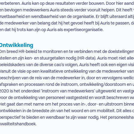
verbeteren. Auris kan op deze resultaten verder bouwen. Door hier aand
en bevlogen medewerkers Auris steeds verder vooruit helpen. Dit heeft 
inzetbaarheid en wendbaarheid van de organisatie. Er blijft uiteraard alt
de medewerker van belang dat hij het gevoel heeft bij Auris te passen, 
en dat hij trots kan zijn op Auris als expertiseorganisatie.
Ontwikkeling
Om breed
HR
-beleid te monitoren en te verbinden met de doelstellingen e
stellen en zijn ken- en stuurgetallen nodig (
HR
-data). Auris moet niet all
beleidskaders van de diverse cao’s volgen, Auris heeft ook een eigen vis
Vanuit de visie op een kwalitatieve ontwikkeling van de medewerker van 
beschrijven van de reis van de medewerker in, door en vervolgens wellic
afspraken en processen rond de instroom, ontwikkeling/doorstoom en
2020 is het onderdeel ‘instroom van medewerkers’ uitgewerkt en vastge
voor de ontwikkeling van personeel vastgesteld en wordt beschreven wat
Het gaat dan met name om het proces van in-, door- en uitstroom binnen
ontwikkelen in de breedste zin van het woord en om mobiliteit. Dit alles 
perspectief te bieden en wendbaar te zijn waar nodig. Het personeelsh
kwaliteitshandboek.