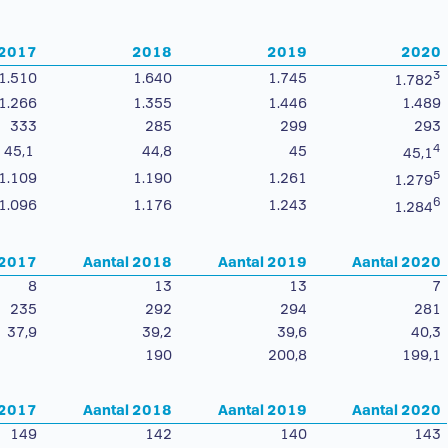
2017
2018
2019
2020
3
1.510
1.640
1.745
1.782
1.266
1.355
1.446
1.489
333
285
299
293
4
45,1
44,8
45
45,1
5
1.109
1.190
1.261
1.279
6
1.096
1.176
1.243
1.284
 2017
Aantal 2018
Aantal 2019
Aantal 2020
8
13
13
7
235
292
294
281
37,9
39,2
39,6
40,3
190
200,8
199,1
 2017
Aantal 2018
Aantal 2019
Aantal 2020
149
142
140
143