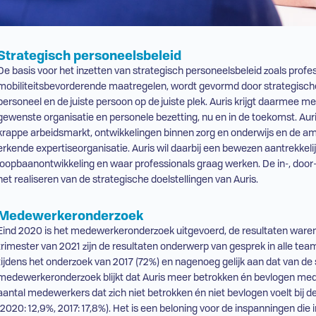
Strategisch personeelsbeleid
De basis voor het inzetten van strategisch personeelsbeleid zoals profes
mobiliteitsbevorderende maatregelen, wordt gevormd door strategische
personeel en de juiste persoon op de juiste plek. Auris krijgt daarmee me
gewenste organisatie en personele bezetting, nu en in de toekomst. Auri
krappe arbeidsmarkt, ontwikkelingen binnen zorg en onderwijs en de am
erkende expertiseorganisatie. Auris wil daarbij een bewezen aantrekkelij
loopbaanontwikkeling en waar professionals graag werken. De in-, door
het realiseren van de strategische doelstellingen van Auris.
Medewerkeronderzoek
Eind 2020 is het medewerkeronderzoek uitgevoerd, de resultaten waren i
trimester van 2021 zijn de resultaten onderwerp van gesprek in alle te
tijdens het onderzoek van 2017 (72%) en nagenoeg gelijk aan dat van de 
medewerkeronderzoek blijkt dat Auris meer betrokken én bevlogen mede
aantal medewerkers dat zich niet betrokken én niet bevlogen voelt bij de
(2020: 12,9%, 2017: 17,8%). Het is een beloning voor de inspanningen die 