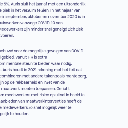
%. Auris sluit het jaar af met een uitzonderlijk
piek in het verzuim te zien. In het najaar van
tie in september, oktober en november 2020 is in
thuiswerken vanwege COVID-19 van
edewerkers zijn minder snel geneigd zich ziek
tvoeren.
rschuwd voor de mogelijke gevolgen van COVID-
 gebied. Vanuit
HR
is extra
 om mentale steun te bieden waar nodig.
 Auris houdt in 2021 rekening met het feit dat
en combineren met andere taken zoals mantelzorg,
ijn op de rekbaarheid en inzet van de
e maatwerk moeten toepassen. Gericht
m medewerkers met risico op uitval in beeld te
 aanbieden van maatwerkinterventies heeft de
e medewerkers zo snel mogelijk weer te
elijk te houden.