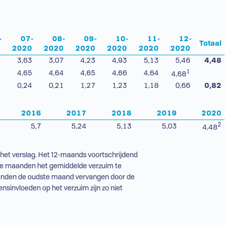
-
07-
08-
09-
10-
11-
12-
Totaal
0
2020
2020
2020
2020
2020
2020
8
3,63
3,07
4,23
4,93
5,13
5,46
4,48
1
7
4,65
4,64
4,65
4,66
4,64
4,68
1
0,24
0,21
1,27
1,23
1,18
0,66
0,82
2016
2017
2018
2019
2020
2
5,7
5,24
5,13
5,03
4,48
r het verslag. Het 12-maands voortschrijdend
de maanden het gemiddelde verzuim te
aanden de oudste maand vervangen door de
sinvloeden op het verzuim zijn zo niet