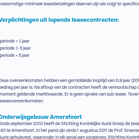
toekomstige minimale leasebetalingen daarvan zijn als volgt te specific
Verplichtingen uit lopende leasecontracten:
periode < 1 jaar
periode 1-5 jaar
periode > 5 jaar
Deze overeenkomsten hebben een gemiddelde looptijd van 0,9 jaar (2019:
bedrag per jaar is. Na afloop van de contracten heeft de vennootschap 
moment geldende marktwaarde. Er is geen sprake van sub-lease. Tevens z
leaseovereenkomsten.
Onderwijsgebouw Amersfoort
Sinds september 2010 heeft de Stichting Koninklijke Auris Groep de b
140 te Amersfoort. In het pand zijn sinds 1 augustus 2011 de Prof. Groe
Auris gehuisvest, waaronder in elk geval een zorggroep. Stichting Koninkl