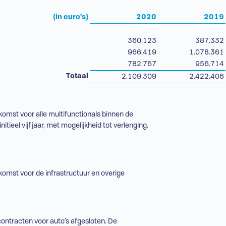
(in euro's)
2020
2019
360.123
387.332
966.419
1.078.361
782.767
956.714
Totaal
2.109.309
2.422.406
komst voor alle multifunctionals binnen de
itieel vijf jaar, met mogelijkheid tot verlenging.
komst voor de infrastructuur en overige
contracten voor auto’s afgesloten. De