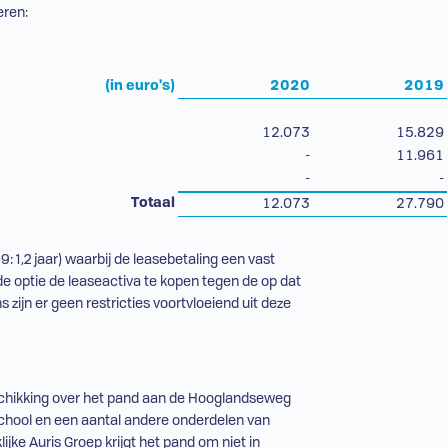
eren:
(in euro's)
2020
2019
12.073
15.829
-
11.961
-
-
Totaal
12.073
27.790
 1,2 jaar) waarbij de leasebetaling een vast
de optie de leaseactiva te kopen tegen de op dat
ijn er geen restricties voortvloeiend uit deze
eschikking over het pand aan de Hooglandseweg
nschool en een aantal andere onderdelen van
ijke Auris Groep krijgt het pand om niet in