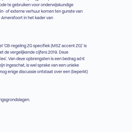
riode te gebruiken voor onderwijskundige
 in- of externe verhuur komen ten gunste van
e Amersfoort in het kader van
eel ‘CB-regeling
ZG
specifiek (MSZ accent
ZG
)’ is
 de vergelijkende cijfers 2019. Deze
ties’. Van deze opbrengsten is een bedrag
ad
€
ijn ingeschat, is wel sprake van een unieke
g nog enige discussie ontstaat over een (beperkt)
ingsgrondslagen.