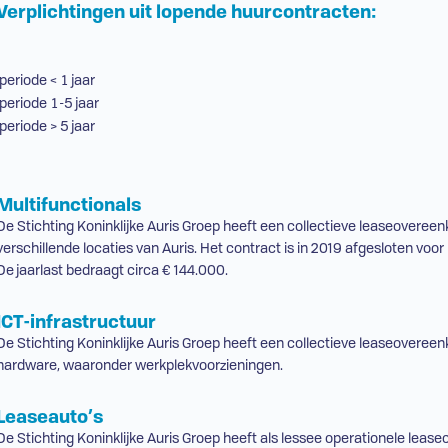
Verplichtingen uit lopende huurcontracten:
periode < 1 jaar
periode 1-5 jaar
periode > 5 jaar
Multifunctionals
De Stichting Koninklijke Auris Groep heeft een collectieve leaseovereen
verschillende locaties van Auris. Het contract is in 2019 afgesloten voor in
De jaarlast bedraagt circa € 144.000.
ICT
-infrastructuur
De Stichting Koninklijke Auris Groep heeft een collectieve leaseovereen
hardware, waaronder werkplekvoorzieningen.
Leaseauto’s
De Stichting Koninklijke Auris Groep heeft als lessee operationele lease