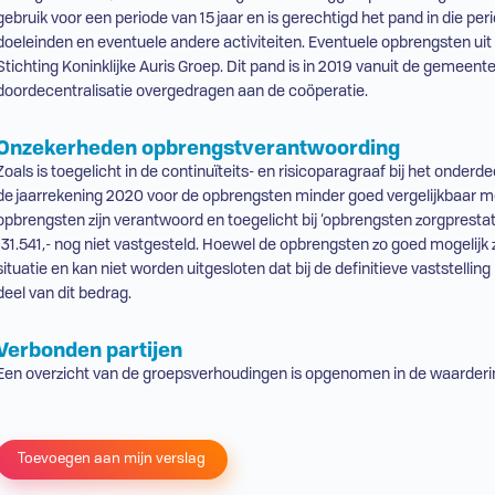
gebruik voor een periode van 15 jaar en is gerechtigd het pand in die pe
doeleinden en eventuele andere activiteiten. Eventuele opbrengsten uit
Stichting Koninklijke Auris Groep. Dit pand is in 2019 vanuit de gemeent
doordecentralisatie overgedragen aan de coöperatie.
Onzekerheden opbrengstverantwoording
Zoals is toegelicht in de continuïteits- en risicoparagraaf bij het onderd
de jaarrekening 2020 voor de opbrengsten minder goed vergelijkbaar met
opbrengsten zijn verantwoord en toegelicht bij ‘opbrengsten zorgpresta
131.541,- nog niet vastgesteld. Hoewel de opbrengsten zo goed mogelijk z
situatie en kan niet worden uitgesloten dat bij de definitieve vaststellin
deel van dit bedrag.
Verbonden partijen
Een overzicht van de groepsverhoudingen is opgenomen in de waarder
Toevoegen aan mijn verslag