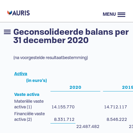
MENU
Geconsolideerde balans per
31 december 2020
(na voorgestelde resultaatbestemming)
Activa
(in euro's)
2020
201
Vaste activa
Materiële vaste
activa (1)
14.155.770
14.712.117
Financiële vaste
activa (2)
8.331.712
8.546.222
22.487.482
2