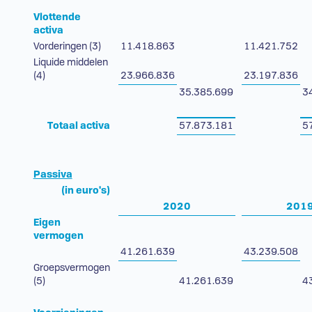
Vlottende
activa
Vorderingen (3)
11.418.863
11.421.752
Liquide middelen
(4)
23.966.836
23.197.836
35.385.699
3
Totaal activa
57.873.181
5
Passiva
(in euro's)
2020
201
Eigen
vermogen
41.261.639
43.239.508
Groepsvermogen
(5)
41.261.639
4