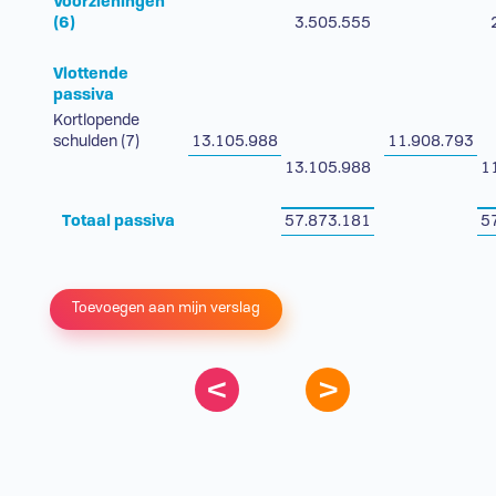
Voorzieningen
(6)
3.505.555
Vlottende
passiva
Kortlopende
schulden (7)
13.105.988
11.908.793
13.105.988
1
Totaal passiva
57.873.181
5
Toevoegen aan mijn verslag