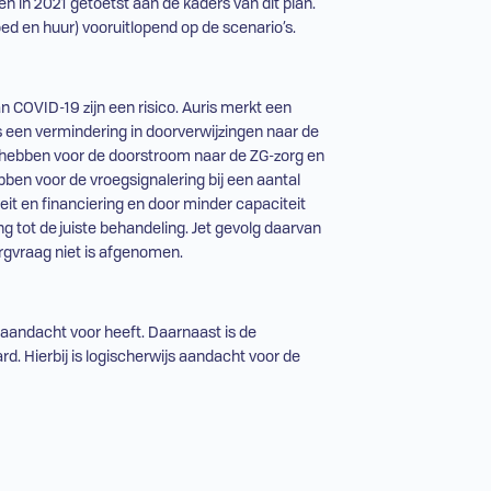
n in 2021 getoetst aan de kaders van dit plan.
oed en huur) vooruitlopend op de scenario’s.
n COVID-19 zijn een risico. Auris merkt een
is een vermindering in doorverwijzingen naar de
n hebben voor de doorstroom naar de
ZG
-zorg en
ben voor de vroegsignalering bij een aantal
it en financiering en door minder capaciteit
 tot de juiste behandeling. Jet gevolg daarvan
zorgvraag niet is afgenomen.
aandacht voor heeft. Daarnaast is de
. Hierbij is logischerwijs aandacht voor de