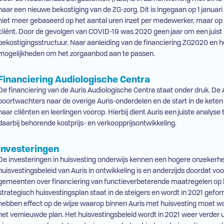
naar een nieuwe bekostiging van de
ZG
-zorg. Dit is ingegaan op 1 januar
niet meer gebaseerd op het aantal uren inzet per medewerker, maar op 
cliënt. Door de gevolgen van COVID-19 was 2020 geen jaar om een juist 
bekostigingsstructuur. Naar aanleiding van de financiering ZG2020 en he
mogelijkheden om het zorgaanbod aan te passen.
Financiering Audiologische Centra
De financiering van de Auris Audiologische Centra staat onder druk. De 
poortwachters naar de overige Auris-onderdelen en de start in de keten 
haar cliënten en leerlingen voorop. Hierbij dient Auris een juiste analys
daarbij behorende kostprijs- en verkoopprijsontwikkeling.
Investeringen
De investeringen in huisvesting onderwijs kennen een hogere onzekerhe
huisvestingsbeleid van Auris in ontwikkeling is en anderzijds doordat v
gemeenten over financiering van functieverbeterende maatregelen op h
strategisch huisvestingsplan staat in de steigers en wordt in 2021 gefor
hebben effect op de wijze waarop binnen Auris met huisvesting moet wo
het vernieuwde plan. Het huisvestingsbeleid wordt in 2021 weer verder 