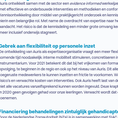
Auris ontwikkelt samen met de sector een
evidence informed
werkwijze
met effectieve en onderbouwde interventies en methodieken en confor
Kennisontwikkeling door middel van praktijkgericht onderzoek en kennis
hierin een belangrijke rol. Met name de overdracht van expertise naar he
aandacht. Het risico is dat de kennisdeling een minder grote omvang ke
meer inclusief onderwijs stagneert.
Gebrek aan flexibiliteit op personele inzet
De ontwikkeling van Auris als expertiseorganisatie vraagt een meer flex
komende tijd noodzakelijk: interne mobiliteit stimuleren, concretiseren 
instrumentarium. Voor 2021 betekent dit dat bij het vrijkomen van form
opvolging, te beginnen in de regio en ook op het niveau van Auris. Dit a
toegeruste medewerkers te kunnen inzetten en frictie te voorkomen. W
risico’s en verwachte kosten van interventies. Ook Auris heeft last van 
niet alle vacatures vanzelfsprekend kunnen worden ingevuld. Deze krapte
in 2020 geen gevolgen gehad voor onze leerlingen. Verwacht wordt dat d
toenemen.
Financiering behandelingen zintuiglijk gehandicapt
Door de Nederlandse Zorgautoriteit (
NZa
) is in samenwerking met
SIAC