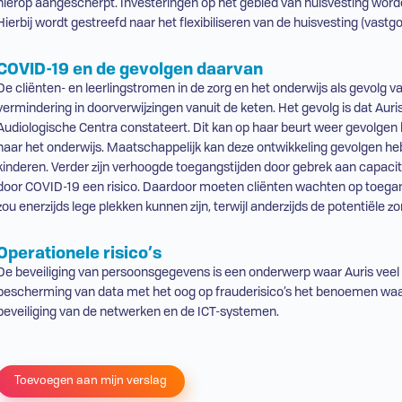
hierop aangescherpt. Investeringen op het gebied van huisvesting worde
Hierbij wordt gestreefd naar het flexibiliseren van de huisvesting (vastg
COVID-19 en de gevolgen daarvan
De cliënten- en leerlingstromen in de zorg en het onderwijs als gevolg va
vermindering in doorverwijzingen vanuit de keten. Het gevolg is dat Aur
Audiologische Centra constateert. Dit kan op haar beurt weer gevolge
naar het onderwijs. Maatschappelijk kan deze ontwikkeling gevolgen heb
kinderen. Verder zijn verhoogde toegangstijden door gebrek aan capacite
door COVID-19 een risico. Daardoor moeten cliënten wachten op toegang
zou enerzijds lege plekken kunnen zijn, terwijl anderzijds de potentiële 
Operationele risico’s
De beveiliging van persoonsgegevens is een onderwerp waar Auris veel 
bescherming van data met het oog op frauderisico’s het benoemen waard
beveiliging van de netwerken en de
ICT
-systemen.
Toevoegen aan mijn verslag